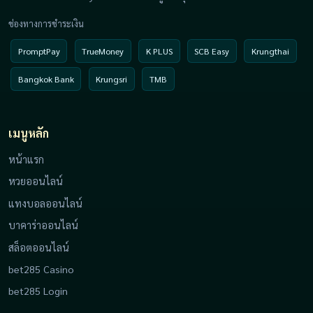
ช่องทางการชำระเงิน
PromptPay
TrueMoney
K PLUS
SCB Easy
Krungthai
Bangkok Bank
Krungsri
TMB
เมนูหลัก
หน้าแรก
หวยออนไลน์
แทงบอลออนไลน์
บาคาร่าออนไลน์
สล็อตออนไลน์
bet285 Casino
bet285 Login