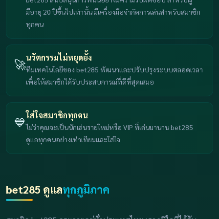
มีอายุ 20 ปีขึ้นไปเท่านั้น มีเครื่องมือจำกัดการเล่นสำหรับสมาชิก
ทุกคน
นวัตกรรมไม่หยุดยั้ง
🚀
ทีมเทคโนโลยีของ bet285 พัฒนาและปรับปรุงระบบตลอดเวลา
เพื่อให้สมาชิกได้รับประสบการณ์ที่ดีที่สุดเสมอ
ใส่ใจสมาชิกทุกคน
💙
ไม่ว่าคุณจะเป็นนักเล่นรายใหม่หรือ VIP ที่เล่นมานาน bet285
ดูแลทุกคนอย่างเท่าเทียมและใส่ใจ
bet285 ดูแล
ทุกภูมิภาค