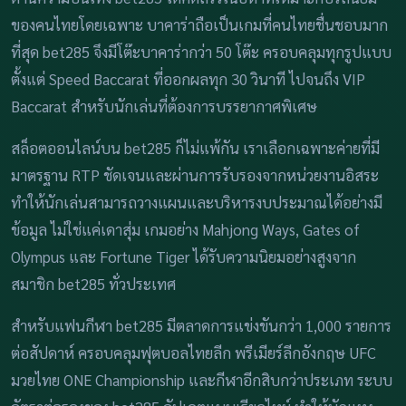
ของคนไทยโดยเฉพาะ บาคาร่าถือเป็นเกมที่คนไทยชื่นชอบมาก
ที่สุด bet285 จึงมีโต๊ะบาคาร่ากว่า 50 โต๊ะ ครอบคลุมทุกรูปแบบ
ตั้งแต่ Speed Baccarat ที่ออกผลทุก 30 วินาที ไปจนถึง VIP
Baccarat สำหรับนักเล่นที่ต้องการบรรยากาศพิเศษ
สล็อตออนไลน์บน bet285 ก็ไม่แพ้กัน เราเลือกเฉพาะค่ายที่มี
มาตรฐาน RTP ชัดเจนและผ่านการรับรองจากหน่วยงานอิสระ
ทำให้นักเล่นสามารถวางแผนและบริหารงบประมาณได้อย่างมี
ข้อมูล ไม่ใช่แค่เดาสุ่ม เกมอย่าง Mahjong Ways, Gates of
Olympus และ Fortune Tiger ได้รับความนิยมอย่างสูงจาก
สมาชิก bet285 ทั่วประเทศ
สำหรับแฟนกีฬา bet285 มีตลาดการแข่งขันกว่า 1,000 รายการ
ต่อสัปดาห์ ครอบคลุมฟุตบอลไทยลีก พรีเมียร์ลีกอังกฤษ UFC
มวยไทย ONE Championship และกีฬาอีกสิบกว่าประเภท ระบบ