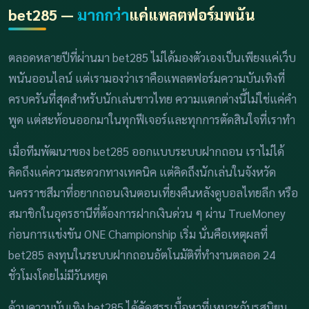
bet285 —
มากกว่า
แค่แพลตฟอร์มพนัน
ตลอดหลายปีที่ผ่านมา bet285 ไม่ได้มองตัวเองเป็นเพียงแค่เว็บ
พนันออนไลน์ แต่เรามองว่าเราคือแพลตฟอร์มความบันเทิงที่
ครบครันที่สุดสำหรับนักเล่นชาวไทย ความแตกต่างนี้ไม่ใช่แค่คำ
พูด แต่สะท้อนออกมาในทุกฟีเจอร์และทุกการตัดสินใจที่เราทำ
เมื่อทีมพัฒนาของ bet285 ออกแบบระบบฝากถอน เราไม่ได้
คิดถึงแค่ความสะดวกทางเทคนิค แต่คิดถึงนักเล่นในจังหวัด
นครราชสีมาที่อยากถอนเงินตอนเที่ยงคืนหลังดูบอลไทยลีก หรือ
สมาชิกในอุดรธานีที่ต้องการฝากเงินด่วน ๆ ผ่าน TrueMoney
ก่อนการแข่งขัน ONE Championship เริ่ม นั่นคือเหตุผลที่
bet285 ลงทุนในระบบฝากถอนอัตโนมัติที่ทำงานตลอด 24
ชั่วโมงโดยไม่มีวันหยุด
ด้านความบันเทิง bet285 ได้คัดสรรเนื้อหาที่เหมาะกับรสนิยม