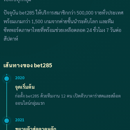
ปัจจุบัน bet285 ให้บริการสมาชิกกว่า 500,000 รายทั่วประเทศ
พร้อมเกมกว่า 1,500 เกมจากค่ายชั้นนำระดับโลก และทีม
ซัพพอร์ตภาษาไทยที่พร้อมช่วยเหลือตลอด 24 ชั่วโมง 7 วันต่อ
สัปดาห์
เส้นทางของ bet285
2020
จุดเริ่มต้น
ก่อตั้ง bet285 ด้วยทีมงาน 12 คน เปิดตัวบาคาร่าสดและสล็อต
ออนไลน์กลุ่มแรก
2021
ขยายตัวสู่ตลาดหลัก