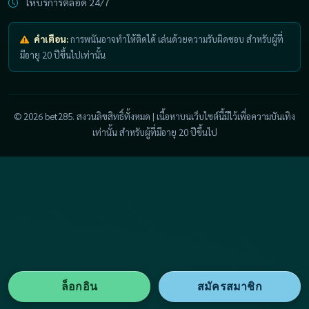
ให้บริการตลอด 24/7
คำเตือน:
การพนันอาจทำให้ติดได้ เล่นด้วยความรับผิดชอบ สำหรับผู้ที่
มีอายุ 20 ปีขึ้นไปเท่านั้น
© 2026 bet285. สงวนลิขสิทธิ์ทั้งหมด | เนื้อหาบนเว็บไซต์นี้มีไว้เพื่อความบันเทิง
เท่านั้น สำหรับผู้ที่มีอายุ 20 ปีขึ้นไป
ล็อกอิน
สมัครสมาชิก