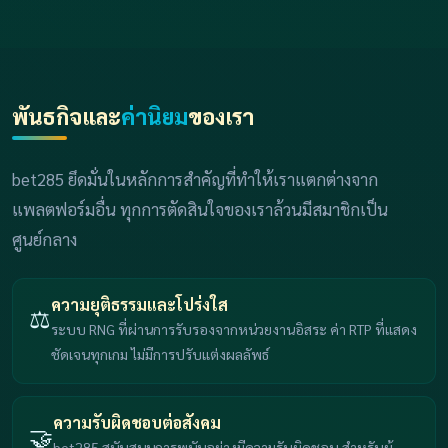
พันธกิจและ
ค่านิยม
ของเรา
bet285 ยึดมั่นในหลักการสำคัญที่ทำให้เราแตกต่างจาก
แพลตฟอร์มอื่น ทุกการตัดสินใจของเราล้วนมีสมาชิกเป็น
ศูนย์กลาง
ความยุติธรรมและโปร่งใส
⚖️
ระบบ RNG ที่ผ่านการรับรองจากหน่วยงานอิสระ ค่า RTP ที่แสดง
ชัดเจนทุกเกม ไม่มีการปรับแต่งผลลัพธ์
ความรับผิดชอบต่อสังคม
🤝
bet285 สนับสนุนการพนันอย่างมีความรับผิดชอบ สำหรับผู้